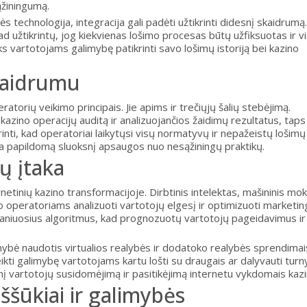
ąžiningumą.
 technologija, integracija gali padėti užtikrinti didesnį skaidrumą.
d užtikrintų, jog kiekvienas lošimo procesas būtų užfiksuotas ir v
s vartotojams galimybę patikrinti savo lošimų istoriją bei kazino
skaidrumu
atorių veikimo principais. Jie apims ir trečiųjų šalių stebėjimą.
kazino operacijų auditą ir analizuojančios žaidimų rezultatus, taps
inti, kad operatoriai laikytųsi visų normatyvų ir nepažeistų lošimų
ia papildomą sluoksnį apsaugos nuo nesąžiningų praktikų.
ų įtaka
netinių kazino transformacijoje. Dirbtinis intelektas, mašininis m
 operatoriams analizuoti vartotojų elgesį ir optimizuoti marketin
maniuosius algoritmus, kad prognozuotų vartotojų pageidavimus ir
bė naudotis virtualios realybės ir dodatoko realybės sprendimais
teikti galimybę vartotojams kartu lošti su draugais ar dalyvauti tur
desnį vartotojų susidomėjimą ir pasitikėjimą internetu vykdomais kazi
iššūkiai ir galimybės