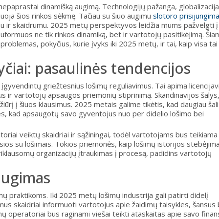
 nepaprastai dinamišką augimą. Technologijų pažanga, globalizacija 
muoja šios rinkos sėkmę. Tačiau su šiuo augimu
slotoro prisijungim
vimu ir skaidrumu. 2025 metų perspektyvos leidžia mums pažvelgti į 
suformuos ne tik rinkos dinamiką, bet ir vartotojų pasitikėjimą. Ši
roblemas, pokyčius, kurie įvyks iki 2025 metų, ir tai, kaip visa tai
čiai: pasaulinės tendencijos
gyvendintų griežtesnius lošimų reguliavimus. Tai apima licencija
 ir vartotojų apsaugos priemonių stiprinimą. Skandinavijos šalys
požiūrį į šiuos klausimus. 2025 metais galime tikėtis, kad daugiau šal
les, kad apsaugotų savo gyventojus nuo per didelio lošimo bei
toriai veiktų skaidriai ir sąžiningai, todėl vartotojams bus teikiama
sios su lošimais. Tokios priemonės, kaip lošimų istorijos stebėjim
riklausomų organizacijų įtraukimas į procesą, padidins vartotojų
augimas
ų praktikoms. Iki 2025 metų lošimų industrija gali patirti didelį
us skaidriai informuoti vartotojus apie žaidimų taisykles, šansus 
 operatoriai bus raginami viešai teikti ataskaitas apie savo finan