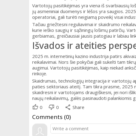
Vartotojų pasitikėjimas yra viena iš svarbiausių loš
jų asmeniniai duomenys ir lėšos yra saugios. 2025
operatoriai, gali turėti neigiamą poveikį visai indus
Tačiau griežtesni reguliavimai ir skaidrumo reikalav
kurie ieško saugių ir sąžiningų lošimų patirčių. Var
gerbiamas, greičiausiai jausis patogiau ir labiau lin
Išvados ir ateities pers
2025 m. internetinių kazino industrija patirs akivai
reikalavimai. Nors šie pokyčiai gali sukelti tam tikr
augimui. Vartotojų pasitikėjimas, kaip niekad anksč
rinkoje.
Skaidrumas, technologijų integracija ir vartotojų 
paties sektoriaus ateitį. Tam tikra prasme, 2025 met
skaidresni ir vartotojams draugiškesni, jei nori išlik
naujų reikalavimų, galės pasinaudoti palankiomis ga
thumb_up
thumb_down
share
0
0
Share
Comments (
0
)