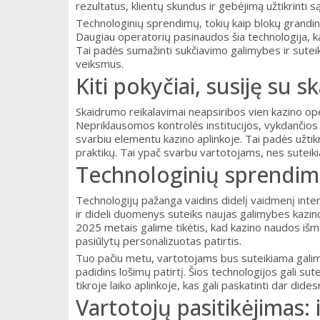
rezultatus, klientų skundus ir gebėjimą užtikrinti s
Technologinių sprendimų, tokių kaip blokų grandinės
Daugiau operatorių pasinaudos šia technologija, ka
Tai padės sumažinti sukčiavimo galimybes ir suteik
veiksmus.
Kiti pokyčiai, susiję su 
Skaidrumo reikalavimai neapsiribos vien kazino oper
Nepriklausomos kontrolės institucijos, vykdančios 
svarbiu elementu kazino aplinkoje. Tai padės užtikr
praktikų. Tai ypač svarbu vartotojams, nes suteik
Technologinių sprendim
Technologijų pažanga vaidins didelį vaidmenį inter
ir dideli duomenys suteiks naujas galimybes kazino
2025 metais galime tikėtis, kad kazino naudos iš
pasiūlytų personalizuotas patirtis.
Tuo pačiu metu, vartotojams bus suteikiama galimy
padidins lošimų patirtį. Šios technologijos gali su
tikroje laiko aplinkoje, kas gali paskatinti dar di
Vartotojų pasitikėjimas: 