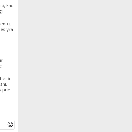
nti, kad
gi
ientų,
sės yra
ir
e
bet ir
sni,
s prie
mood