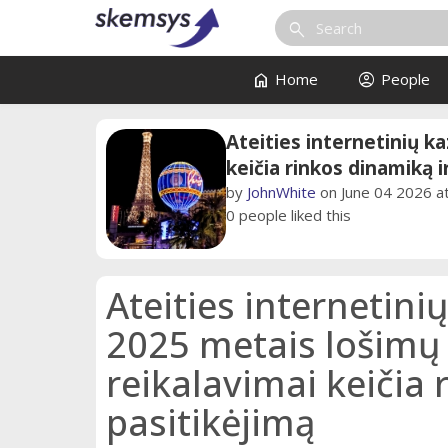
search
home
account_circle
Home
People
Ateities internetinių k
keičia rinkos dinamiką i
by
JohnWhite
on June 04 2026 
0
people liked this
Ateities internetini
2025 metais lošimų 
reikalavimai keičia 
pasitikėjimą