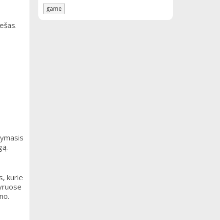
game
iešas.
okymasis
gą.
, kurie
nyruose
no.