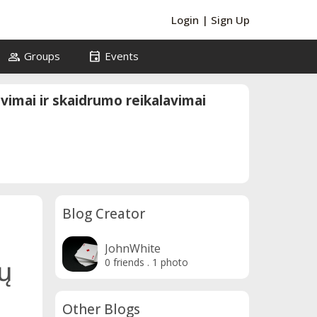
Login
|
Sign Up
group
event
Groups
Events
avimai ir skaidrumo reikalavimai
Blog Creator
JohnWhite
jų
0 friends
.
1 photo
Other Blogs