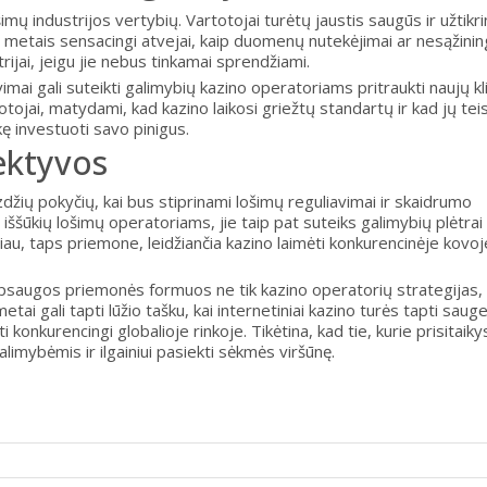
imų industrijos vertybių. Vartotojai turėtų jaustis saugūs ir užtikri
 metais sensacingi atvejai, kaip duomenų nutekėjimai ar nesąžinin
trijai, jeigu jie nebus tinkamai sprendžiami.
imai gali suteikti galimybių kazino operatoriams pritraukti naujų kl
totojai, matydami, kad kazino laikosi griežtų standartų ir kad jų tei
kę investuoti savo pinigus.
pektyvos
zdžių pokyčių, kai bus stiprinami lošimų reguliavimai ir skaidrumo
ų iššūkių lošimų operatoriams, jie taip pat suteiks galimybių plėtrai 
iau, taps priemone, leidžiančia kazino laimėti konkurencinėje kovoj
apsaugos priemonės formuos ne tik kazino operatorių strategijas, 
ai gali tapti lūžio tašku, kai internetiniai kazino turės tapti sauge
ti konkurencingi globalioje rinkoje. Tikėtina, kad tie, kurie prisitaiky
limybėmis ir ilgainiui pasiekti sėkmės viršūnę.