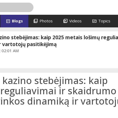
article
photo_library
video_library
topic
Blogs
Photos
Videos
Topics
azino stebėjimas: kaip 2025 metais lošimų reguli
r vartotojų pasitikėjimą
at 02:01 AM
ų kazino stebėjimas: kaip
reguliavimai ir skaidrumo
rinkos dinamiką ir vartoto