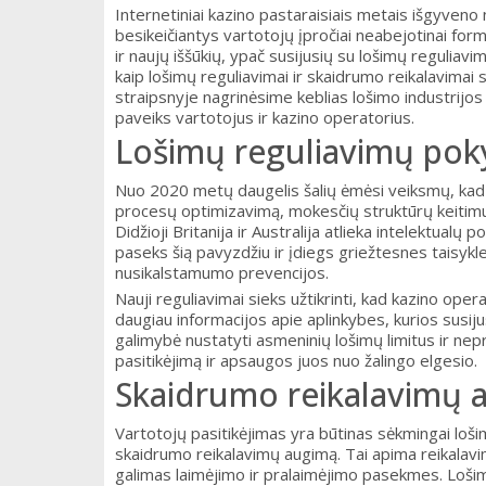
Internetiniai kazino pastaraisiais metais išgyveno
besikeičiantys vartotojų įpročiai neabejotinai for
ir naujų iššūkių, ypač susijusių su lošimų regulia
kaip lošimų reguliavimai ir skaidrumo reikalavimai 
straipsnyje nagrinėsime keblias lošimo industrijos p
paveiks vartotojus ir kazino operatorius.
Lošimų reguliavimų poky
Nuo 2020 metų daugelis šalių ėmėsi veiksmų, kad į
procesų optimizavimą, mokesčių struktūrų keitimus
Didžioji Britanija ir Australija atlieka intelektualų 
paseks šią pavyzdžiu ir įdiegs griežtesnes taisyk
nusikalstamumo prevencijos.
Nauji reguliavimai sieks užtikrinti, kad kazino opera
daugiau informacijos apie aplinkybes, kurios susiju
galimybė nustatyti asmeninių lošimų limitus ir nep
pasitikėjimą ir apsaugos juos nuo žalingo elgesio.
Skaidrumo reikalavimų 
Vartotojų pasitikėjimas yra būtinas sėkmingai lošim
skaidrumo reikalavimų augimą. Tai apima reikalavim
galimas laimėjimo ir pralaimėjimo pasekmes. Lošimų